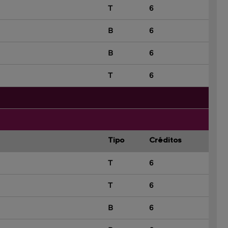
T
6
B
6
B
6
T
6
Tipo
Créditos
T
6
T
6
B
6