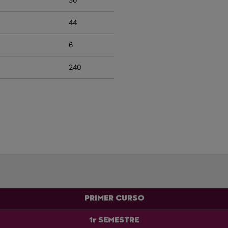
30
44
6
240
PRIMER CURSO
1r SEMESTRE