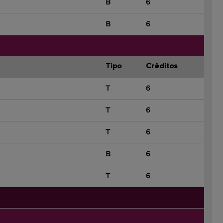
B
6
B
6
Tipo
Créditos
T
6
T
6
T
6
B
6
T
6