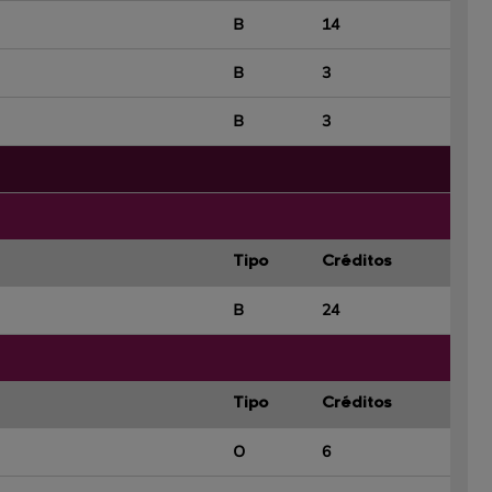
B
14
B
3
B
3
Tipo
Créditos
B
24
Tipo
Créditos
O
6