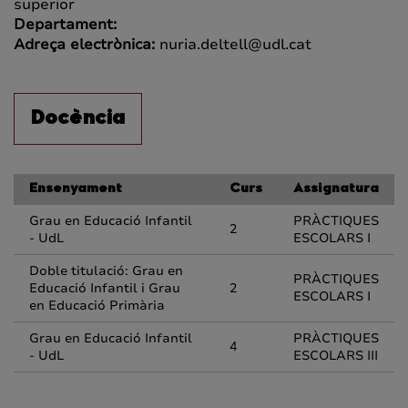
superior
Departament:
Adreça electrònica:
nuria.deltell@udl.cat
Docència
Ensenyament
Curs
Assignatura
Grau en Educació Infantil
PRÀCTIQUES
2
- UdL
ESCOLARS I
Doble titulació: Grau en
PRÀCTIQUES
Educació Infantil i Grau
2
ESCOLARS I
en Educació Primària
Grau en Educació Infantil
PRÀCTIQUES
4
- UdL
ESCOLARS III