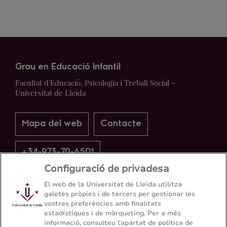
Grau en Educació Infantil
Facultat d'Educació, Psicologia i Treball Social -
Universitat de Lleida
Mapa del web
Contacte
+34-973-70-6501
Configuració de privadesa
El web de la Universitat de Lleida utilitza
galetes pròpies i de tercers per gestionar les
vostres preferències amb finalitats
estadístiques i de màrqueting. Per a més
informació, consulteu l’apartat de política de