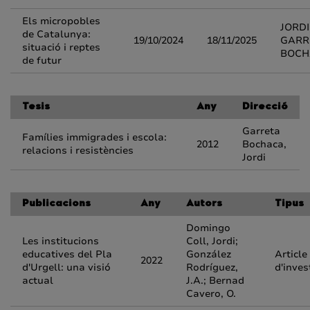
Els micropobles
JORDI
de Catalunya:
19/10/2024
18/11/2025
GARR
situació i reptes
BOCH
de futur
Tesis
Any
Direcció
Garreta
Famílies immigrades i escola:
2012
Bochaca,
relacions i resistències
Jordi
Publicacions
Any
Autors
Tipus
Domingo
Les institucions
Coll, Jordi;
educatives del Pla
González
Article
2022
d'Urgell: una visió
Rodríguez,
d'inves
actual
J.A.; Bernad
Cavero, O.