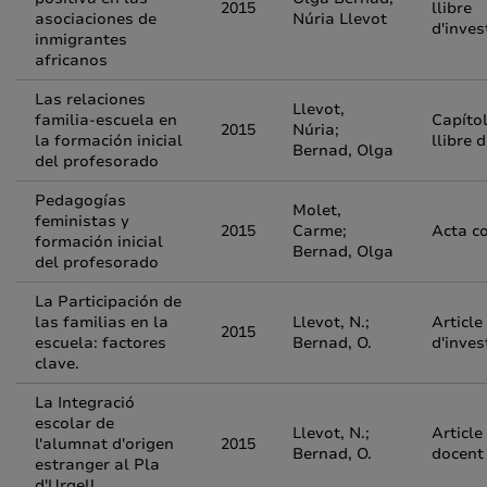
2015
llibre
asociaciones de
Núria Llevot
d'inves
inmigrantes
africanos
Las relaciones
Llevot,
familia-escuela en
Capíto
2015
Núria;
la formación inicial
llibre 
Bernad, Olga
del profesorado
Pedagogías
Molet,
feministas y
2015
Carme;
Acta c
formación inicial
Bernad, Olga
del profesorado
La Participación de
las familias en la
Llevot, N.;
Article
2015
escuela: factores
Bernad, O.
d'inves
clave.
La Integració
escolar de
Llevot, N.;
Article
l'alumnat d'origen
2015
Bernad, O.
docent
estranger al Pla
d'Urgell