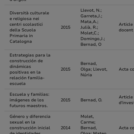
Llevot, N.;
Diversità culturale
Garreta,J.;
e religiosa nei
Mata,A.;
centri scolastici
Article
2015
Julià, R.;
della Scuola
docent
Molet,C.;
Primaria in
Domingo,J.;
Catalogna
Bernad, O
Estrategias para la
construcción de
Bernad,
dinámicas
2015
Olga; Llevot,
Acta c
positivas en la
Núria
relación familia-
escuela
Escuela y familias:
Article
imágenes de los
2015
Bernad, O.
d'inves
futuros maestros.
Género y diferencia
Molet,
sexual en la
Carme;
construcción inicial
2014
Bernad,
Acta c
de identidades
Olga; Mateo,