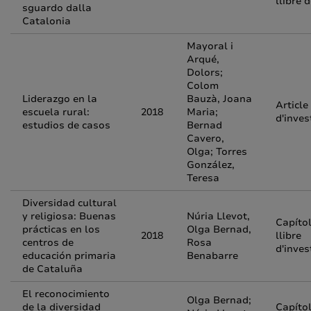
llibre 
sguardo dalla
Catalonia
Mayoral i
Arqué,
Dolors;
Colom
Liderazgo en la
Bauzà, Joana
Article
escuela rural:
2018
Maria;
d'inves
estudios de casos
Bernad
Cavero,
Olga; Torres
González,
Teresa
Diversidad cultural
y religiosa: Buenas
Núria Llevot,
Capíto
prácticas en los
Olga Bernad,
2018
llibre
centros de
Rosa
d'inves
educación primaria
Benabarre
de Cataluña
El reconocimiento
Olga Bernad;
de la diversidad
Capíto