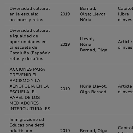
Diversidad cultural
Bernad,
Capíto
en la escuela:
2019
Olga; Llevot,
llibre
acciones y retos
Núria
d'inves
Diversidad cultural
e igualdad de
Llevot,
oportunidades en
Article
2019
Núria;
la escuela de
d'inves
Bernad, Olga
Cataluña (España):
retos y desafíos
ACCIONES PARA
PREVENIR EL
RACISMO Y LA
XENOFOBIA EN LA
Núria Llevot,
Article
2019
ESCUELA: EL
Olga Bernad
d'inves
PAPEL DE LOS
MEDIADORES
INTERCULTURALES
Immigrazione ed
Educazione detti
Capíto
adulti: uno
2019
Bernad, Olga