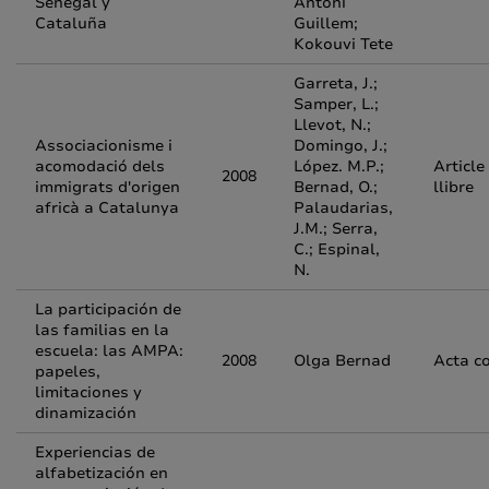
Senegal y
Antoni
Cataluña
Guillem;
Kokouvi Tete
Garreta, J.;
Samper, L.;
Llevot, N.;
Associacionisme i
Domingo, J.;
acomodació dels
López. M.P.;
Article
2008
immigrats d'origen
Bernad, O.;
llibre
africà a Catalunya
Palaudarias,
J.M.; Serra,
C.; Espinal,
N.
La participación de
las familias en la
escuela: las AMPA:
2008
Olga Bernad
Acta c
papeles,
limitaciones y
dinamización
Experiencias de
alfabetización en