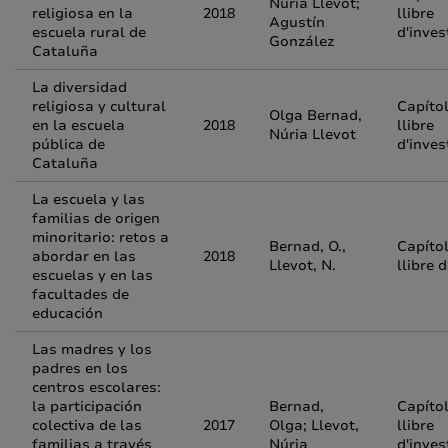
Núria Llevot;
religiosa en la
2018
llibre
Agustín
escuela rural de
d'inves
González
Cataluña
La diversidad
religiosa y cultural
Capíto
Olga Bernad,
en la escuela
2018
llibre
Núria Llevot
pública de
d'inves
Cataluña
La escuela y las
familias de origen
minoritario: retos a
Bernad, O.,
Capíto
abordar en las
2018
Llevot, N.
llibre 
escuelas y en las
facultades de
educación
Las madres y los
padres en los
centros escolares:
la participación
Bernad,
Capíto
colectiva de las
2017
Olga; Llevot,
llibre
familias a través
Núria
d'inves