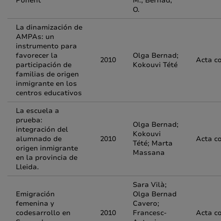
Ponent
M.; Bernad,
O.
La dinamización de
AMPAs: un
instrumento para
favorecer la
Olga Bernad;
2010
Acta c
participación de
Kokouvi Tété
familias de origen
inmigrante en los
centros educativos
La escuela a
prueba:
Olga Bernad;
integración del
Kokouvi
alumnado de
2010
Acta c
Tété; Marta
origen inmigrante
Massana
en la provincia de
Lleida.
Sara Vilà;
Emigración
Olga Bernad
femenina y
Cavero;
codesarrollo en
2010
Francesc-
Acta c