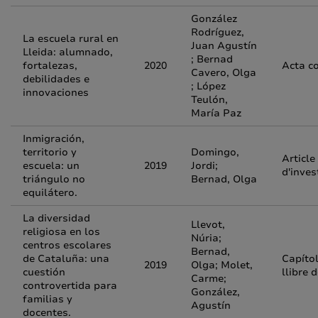
González
Rodríguez,
La escuela rural en
Juan Agustín
Lleida: alumnado,
; Bernad
fortalezas,
2020
Acta c
Cavero, Olga
debilidades e
; López
innovaciones
Teulón,
María Paz
Inmigración,
territorio y
Domingo,
Article
escuela: un
2019
Jordi;
d'inves
triángulo no
Bernad, Olga
equilátero.
La diversidad
Llevot,
religiosa en los
Núria;
centros escolares
Bernad,
de Cataluña: una
Capíto
2019
Olga; Molet,
cuestión
llibre 
Carme;
controvertida para
González,
familias y
Agustín
docentes.