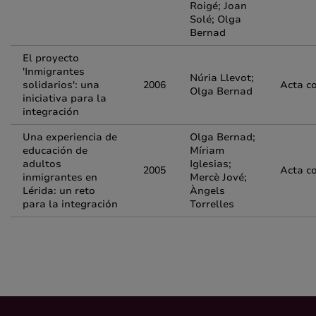
Roigé; Joan
Solé; Olga
Bernad
El proyecto
'Inmigrantes
Núria Llevot;
solidarios': una
2006
Acta c
Olga Bernad
iniciativa para la
integración
Una experiencia de
Olga Bernad;
educación de
Míriam
adultos
Iglesias;
2005
Acta c
inmigrantes en
Mercè Jové;
Lérida: un reto
Àngels
para la integración
Torrelles