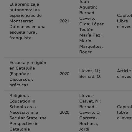
Juan
El aprendizaje
Agustín;
autónomo: las
Bernad
experiencias de
Capíto
Cavero,
Montserrat
2021
llibre
Olga; López
Dalmases en una
d'inves
Teulón,
escuela rural
María Paz ;
franquista
Marín
Marquilles,
Roger
Escuela y religión
en Cataluña
Llevot, N.;
Article
(España):
2020
Bernad, O.
d'inves
Discursos y
prácticas
Religious
Llevot-
Education in
Calvet, N.;
Schools as a
Bernad-
Capíto
Necessity in a
2020
Cavero, O.;
llibre
Secular State: the
Garreta-
d'inves
Perspective in
Bochaca,
Catalonia
Jordi