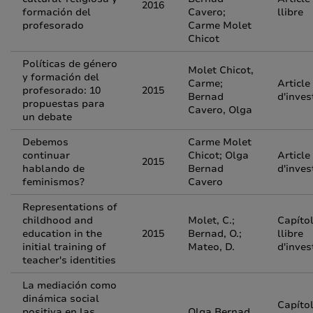
2016
formación del
Cavero;
llibre
profesorado
Carme Molet
Chicot
Políticas de género
Molet Chicot,
y formación del
Carme;
Article
profesorado: 10
2015
Bernad
d'inves
propuestas para
Cavero, Olga
un debate
Debemos
Carme Molet
continuar
Chicot; Olga
Article
2015
hablando de
Bernad
d'inves
feminismos?
Cavero
Representations of
childhood and
Molet, C.;
Capíto
education in the
2015
Bernad, O.;
llibre
initial training of
Mateo, D.
d'inves
teacher's identities
La mediación como
dinámica social
Capíto
positiva en las
Olga Bernad,