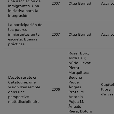
una asociación de
2007
Olga Bernad
Acta c
inmigrantes. Una
iniciativa para la
integración
La participación de
los padres
inmigrantes en la
2007
Olga Bernad
Acta c
escuela. Buenas
prácticas
Roser Boix;
Jordi Feu;
Núria Llevot;
Pietat
Marquilles;
L’école rurale en
Begoña
Catalogne: une
Piqué;
Capíto
vision d’ensemble
Àngels
2006
llibre
dans une
Prats; M.
d'inves
perspective
Antònia
multidisciplinaire
Pujol; M.
Àngels
Riera; Dolors