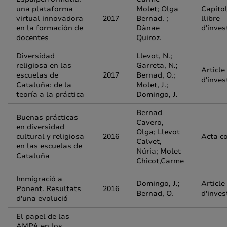
una plataforma
Molet; Olga
Capíto
virtual innovadora
2017
Bernad. ;
llibre
en la formación de
Dànae
d'inves
docentes
Quiroz.
Diversidad
Llevot, N.;
religiosa en las
Garreta, N.;
Article
escuelas de
2017
Bernad, O.;
d'inves
Cataluña: de la
Molet, J.;
teoría a la práctica
Domingo, J.
Bernad
Buenas prácticas
Cavero,
en diversidad
Olga; Llevot
cultural y religiosa
2016
Acta c
Calvet,
en las escuelas de
Núria; Molet
Cataluña
Chicot,Carme
Immigració a
Domingo, J.;
Article
Ponent. Resultats
2016
Bernad, O.
d'inves
d'una evolució
El papel de las
AMPA en los