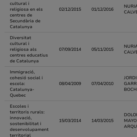
cultural i
NURI
religiosa en els
02/12/2015
01/12/2016
CALV
centres de
Secundària de
Catalunya
Diversitat
cultural i
NURI
religiosa als
07/09/2014
05/11/2015
CALV
centres educatius
de Catalunya
Immigració,
cohesió social i
JORDI
escola:
08/04/2009
07/04/2010
GARR
Catalunya-
BOCH
Quebec
Escoles i
territoris rurals:
DOLO
innovació,
15/03/2014
14/03/2015
MAYO
sostenibilitat i
ARQU
desenvolupament
territorial