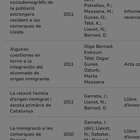
sociodemogràfic de
Petreñas, P.;
la població
Massana, M.;
Inform
estrangera
2011
Gunes, O.;
recerca
resident a les
Tété, K.;
comarques de
Llevot, N.;
Lleida.
Bernad, O.
Olga Bernad;
Algunas
Kokouvi
cuestiones en
Tété; Ozgur
torno a la
2011
Gunes
Acta c
integración del
Ozturk;
alumnado de
Marta
origen inmigrante
Massana
La relació familia
Garreta, J.;
d'origen immigrat i
Llibre
2011
Llevot, N.;
escola primària de
d'inves
Bernad, O.
Catalunya
Garreta, J.
La immigració a les
(dir); Llevot,
Llibre
comarques de
2010
N.; Sabater,
d'inves