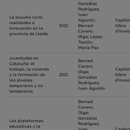
González
Rodríguez,
Juan
La escuela rural:
Agustín;
Capíto
realidades e
2022
Bernad
llibre
innovación en la
Cavero,
d'inves
provincia de Lleida
Olga; López
Teulón,
María Paz
Juventudes en
Bernad
Cataluña: el
Cavero,
trabajo, la vivienda
Capíto
Olga;
y la formación de
2021
llibre
González
los jóvenes
d'inves
Rodríguez,
temporeros y no
Juan Agustín
temporeros
Bernad
Cavero,
Olga;
González
Las plataformas
Rodríguez,
educativas y la
Juan
Capíto