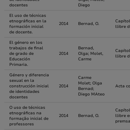
docentes
Diego
El uso de técnicas
etnográficas en la
Capíto
2014
Bernad, O.
formación inicial
llibre 
de docente.
El género en los
trabajos de final
Bernad,
Capíto
de grado de
2014
Olga; Molet,
llibre 
Educación
Carme
Primaria.
Género y diferencia
Carme
sexual en la
Molet; Olga
construcción inicial
2014
Acta c
Bernad;
de identidades
Diego MAteo
docentes
O uso de técnicas
Capíto
etnográficas na
2014
Bernad, O.
llibre 
formação inicial de
prems
professores