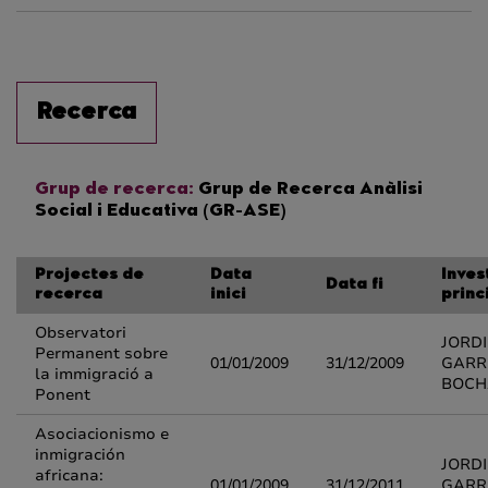
Recerca
Grup de recerca:
Grup de Recerca Anàlisi
Social i Educativa (GR-ASE)
Projectes de
Data
Inves
Data fi
recerca
inici
princ
Observatori
JORDI
Permanent sobre
01/01/2009
31/12/2009
GARR
la immigració a
BOCH
Ponent
Asociacionismo e
inmigración
JORDI
africana:
01/01/2009
31/12/2011
GARR