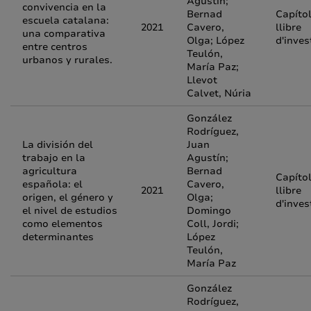
Agustín;
convivencia en la
Bernad
Capíto
escuela catalana:
2021
Cavero,
llibre
una comparativa
Olga; López
d'inves
entre centros
Teulón,
urbanos y rurales.
María Paz;
Llevot
Calvet, Núria
González
Rodríguez,
La división del
Juan
trabajo en la
Agustín;
agricultura
Bernad
Capíto
española: el
Cavero,
2021
llibre
origen, el género y
Olga;
d'inves
el nivel de estudios
Domingo
como elementos
Coll, Jordi;
determinantes
López
Teulón,
María Paz
González
Rodríguez,