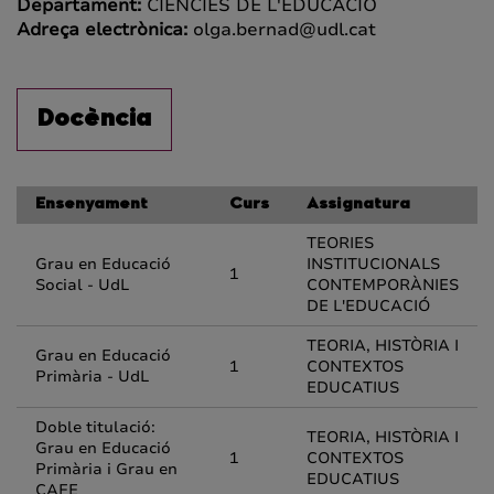
Departament:
CIÈNCIES DE L'EDUCACIÓ
Adreça electrònica:
olga.bernad@udl.cat
Docència
Ensenyament
Curs
Assignatura
TEORIES
Grau en Educació
INSTITUCIONALS
1
Social - UdL
CONTEMPORÀNIES
DE L'EDUCACIÓ
TEORIA, HISTÒRIA I
Grau en Educació
1
CONTEXTOS
Primària - UdL
EDUCATIUS
Doble titulació:
TEORIA, HISTÒRIA I
Grau en Educació
1
CONTEXTOS
Primària i Grau en
EDUCATIUS
CAFE