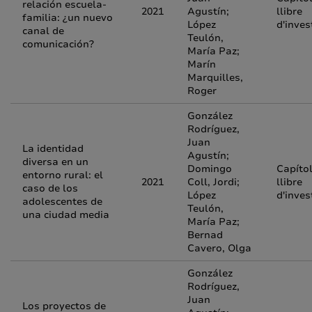
relación escuela-
2021
Agustín;
llibre
familia: ¿un nuevo
López
d'inves
canal de
Teulón,
comunicación?
María Paz;
Marín
Marquilles,
Roger
González
Rodríguez,
Juan
La identidad
Agustín;
diversa en un
Domingo
Capíto
entorno rural: el
2021
Coll, Jordi;
llibre
caso de los
López
d'inves
adolescentes de
Teulón,
una ciudad media
María Paz;
Bernad
Cavero, Olga
González
Rodríguez,
Juan
Los proyectos de