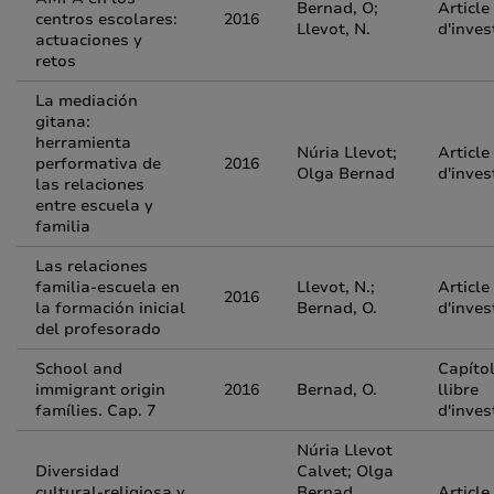
Bernad, O;
Article
centros escolares:
2016
Llevot, N.
d'inves
actuaciones y
retos
La mediación
gitana:
herramienta
Núria Llevot;
Article
performativa de
2016
Olga Bernad
d'inves
las relaciones
entre escuela y
familia
Las relaciones
familia-escuela en
Llevot, N.;
Article
2016
la formación inicial
Bernad, O.
d'inves
del profesorado
School and
Capíto
immigrant origin
2016
Bernad, O.
llibre
famílies. Cap. 7
d'inves
Núria Llevot
Diversidad
Calvet; Olga
cultural-religiosa y
Bernad
Article