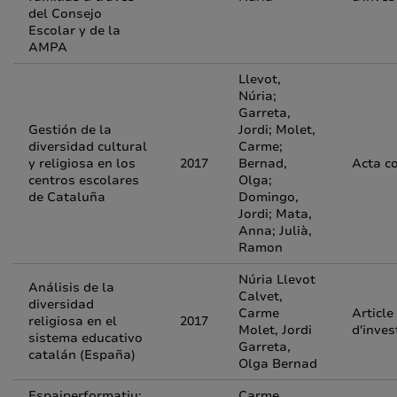
del Consejo
Escolar y de la
AMPA
Llevot,
Núria;
Garreta,
Gestión de la
Jordi; Molet,
diversidad cultural
Carme;
y religiosa en los
2017
Bernad,
Acta c
centros escolares
Olga;
de Cataluña
Domingo,
Jordi; Mata,
Anna; Julià,
Ramon
Núria Llevot
Análisis de la
Calvet,
diversidad
Carme
Article
religiosa en el
2017
Molet, Jordi
d'inves
sistema educativo
Garreta,
catalán (España)
Olga Bernad
Espaiperformatiu:
Carme